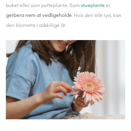
buket eller som potteplante. Som
stueplante
er
gerbera
nem at vedligeholde
. Hvis den står lyst, kan
den blomstre i adskillige år.