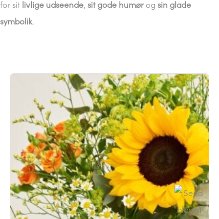
for sit
livlige udseende
,
sit gode humør
og
sin glade
symbolik
.