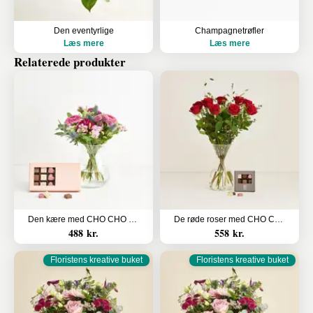
Den eventyrlige
Champagnetrøfler
Læs mere
Læs mere
Relaterede produkter
Den kære med CHO CHO 18 stk.
De røde roser med CHO CHO 9 stk.
488 kr.
558 kr.
Floristens kreative buket
Floristens kreative buket