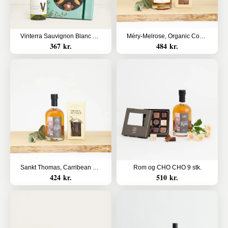
Vinterra Sauvignon Blanc med blomsteræske
Méry-Melrose, Organic Cognac med orangestænger i lys chokolade
367 kr.
484 kr.
Sankt Thomas, Carribean Rum - Oak Aged og orangestænger i mørk chokolade
Rom og CHO CHO 9 stk.
424 kr.
510 kr.