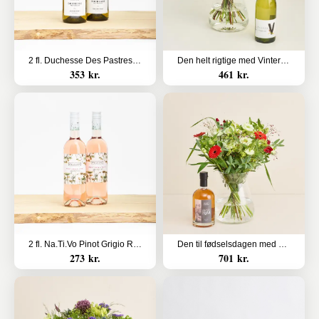
2 fl. Duchesse Des Pastres, Chardonnay, HVE
Den helt rigtige med Vinterra, Sauvignon Blanc
353 kr.
461 kr.
2 fl. Na.Ti.Vo Pinot Grigio Rosé Organic, Sicilien, Italy
Den til fødselsdagen med Sankt Thomas, Carribean Rum
273 kr.
701 kr.