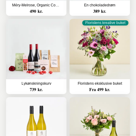
Méry-Melrose, Organic Cognac med choko rocks
En chokoladedrøm
490 kr.
389 kr.
Floristens kreative buket
Lykønskningskurv
Floristens eksklusive buket
739 kr.
Fra 499 kr.