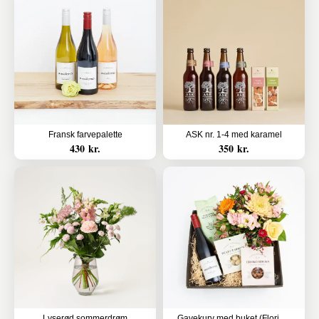
Fransk farvepalette
ASK nr. 1-4 med karamel
430 kr.
350 kr.
Lyserød sommerdrøm
Gavekurv med buket (Floristens kreative valg med alkohol)