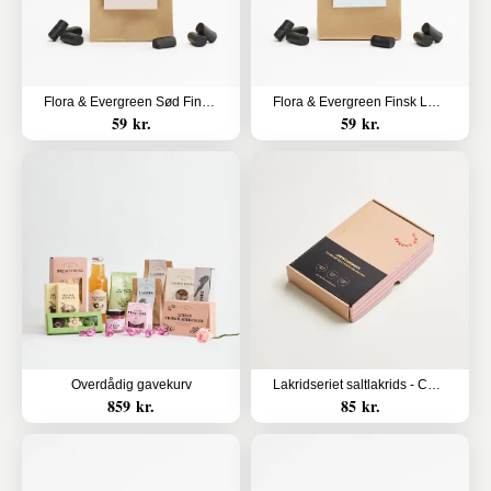
Flora & Evergreen Sød Finsk Lakrids
Flora & Evergreen Finsk Lakrids Karamel & Havsalt
59 kr.
59 kr.
Overdådig gavekurv
Lakridseriet saltlakrids - Christianshavn
859 kr.
85 kr.