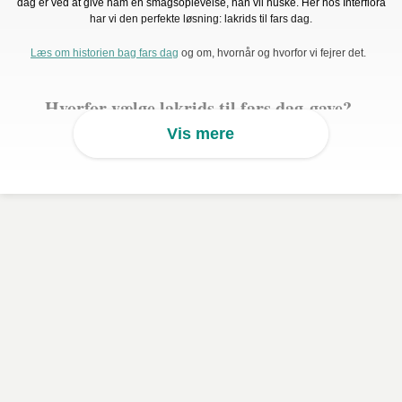
dag er ved at give ham en smagsoplevelse, han vil huske. Her hos Interflora
har vi den perfekte løsning: lakrids til fars dag.
Læs om historien bag fars dag
og om, hvornår og hvorfor vi fejrer det.
Hvorfor vælge lakrids til fars dag-gave?
Vis mere
Lakrids er en elsket delikatesse, der har været populær i generationer. Dens
unikke smag og konsistens gør den til en favorit blandt mange, og den findes
i mange varianter, fra salt til sød og alt derimellem. Lakrids er også en alsidig
gave, der kan tilpasses enhver smag, hvilket gør den til en ideel gave til fars
dag.
At sende en lakridsgave er en enkel og betænksom måde at fejre fars dag
på, især hvis du ikke kan være sammen med din far på denne særlige dag.
Hos Interflora tilbyder vi et udvalg af lækre lakridsgaver, der kan sendes
direkte til din fars dør. Vores gavesæt er omhyggeligt udvalgt og pakket med
kærlighed for at sikre, at din far modtager en gave, han vil nyde.
Finsk lakrids: En særlig delikatesse
En af de mest populære typer lakrids er finsk lakrids. Kendt for sin høje