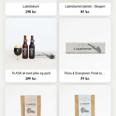
Lakridskurv
Lakridseriet lakrids - Skagen
298 kr.
85 kr.
To ASK øl med pibe og pynt
Flora & Evergreen Finsk lakridspibe i gaveæske
209 kr.
59 kr.