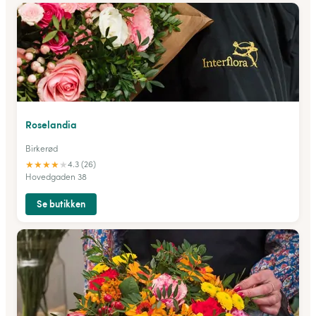
Roselandia
Birkerød
★
★
★
★
★
4.3 (26)
Hovedgaden 38
Se butikken