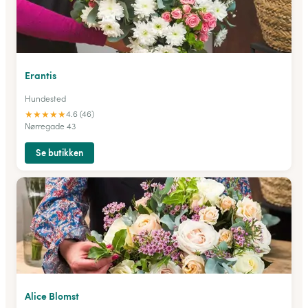
Erantis
Hundested
★
★
★
★
★
4.6 (46)
Nørregade 43
Se butikken
Alice Blomst