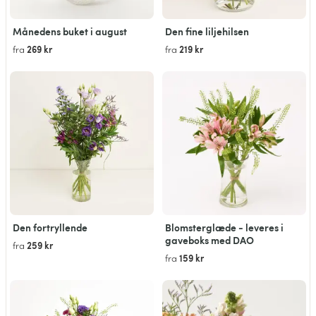
Månedens buket i august
Den fine liljehilsen
269 kr
219 kr
fra
fra
Den fortryllende
Blomsterglæde - leveres i
gaveboks med DAO
259 kr
fra
159 kr
fra