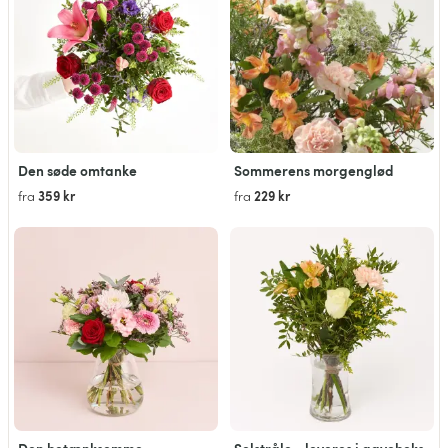
Den søde omtanke
Sommerens morgenglød
359 kr
229 kr
fra
fra