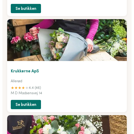
Se butikken
Krukkerne ApS
Allerød
★
★
★
★
★
4.4 (46)
M D Madsensvej 14
Se butikken