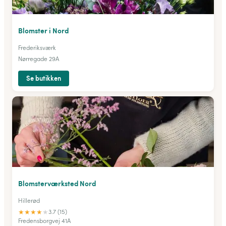
Blomster i Nord
Frederiksværk
Nørregade 29A
Se butikken
Blomsterværksted Nord
Hillerød
★
★
★
★
★
3.7 (15)
Fredensborgvej 41A