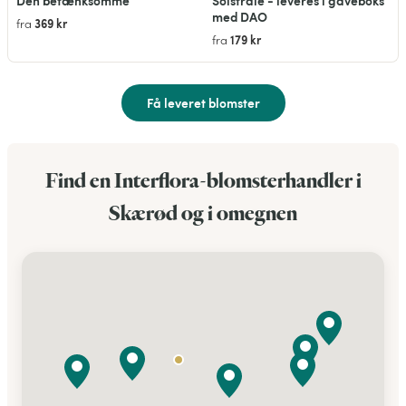
Den betænksomme
Solstråle - leveres i gaveboks
med DAO
369 kr
fra
179 kr
fra
Få leveret blomster
Find en Interflora-blomsterhandler i
Skærød og i omegnen