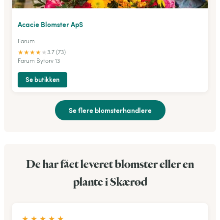
Acacie Blomster ApS
Farum
★
★
★
★
★
3.7 (73)
Farum Bytorv 13
Se butikken
Se flere blomsterhandlere
De har fået leveret blomster eller en
plante i Skærød
★
★
★
★
★