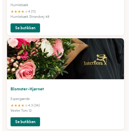
Humlebæk
★
★
★
★
★
4 (11)
Humlebæk Strandvej 48
Se butikken
Blomster-Hjørnet
Espergærde
★
★
★
★
★
4.3 (34)
Vester Torv 12
Se butikken