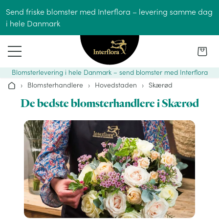
Gå til indhold
Send friske blomster med Interflora – levering samme dag
i hele Danmark
Blomsterlevering i hele Danmark – send blomster med Interflora
›
Blomsterhandlere
›
Hovedstaden
›
Skærød
Hjem
De bedste blomsterhandlere i Skærød