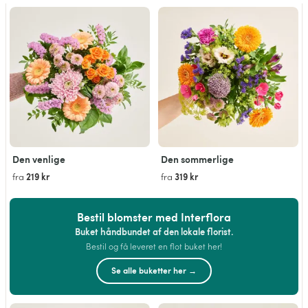
Den venlige
Den sommerlige
219 kr
319 kr
fra
fra
Bestil blomster med Interflora
Buket håndbundet af den lokale florist.
Bestil og få leveret en flot buket her!
Se alle buketter her →