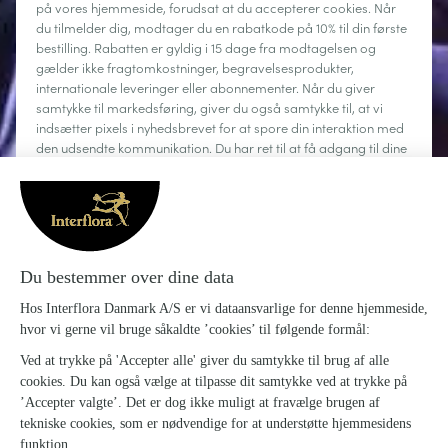
på vores hjemmeside, forudsat at du accepterer cookies. Når
du tilmelder dig, modtager du en rabatkode på 10% til din første
bestilling. Rabatten er gyldig i 15 dage fra modtagelsen og
gælder ikke fragtomkostninger, begravelsesprodukter,
internationale leveringer eller abonnementer. Når du giver
samtykke til markedsføring, giver du også samtykke til, at vi
indsætter pixels i nyhedsbrevet for at spore din interaktion med
den udsendte kommunikation. Du har ret til at få adgang til dine
personoplysninger, rette dem, anmode om sletning, begrænse
behandlingen og gøre brug af din ret til dataportabilitet. Du kan
til enhver tid afmelde dig.
Læs mere
Om Interflora
Sig det med blomster