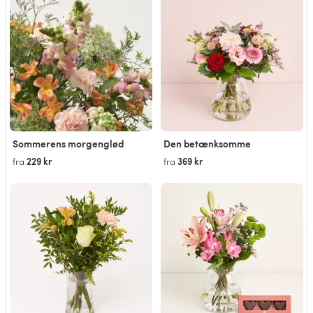
Sommerens morgenglød
Den betænksomme
229 kr
369 kr
fra
fra