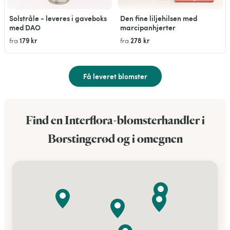
Solstråle - leveres i gaveboks
Den fine liljehilsen med
med DAO
marcipanhjerter
179 kr
278 kr
fra
fra
Få leveret blomster
Find en Interflora-blomsterhandler i
Børstingerød og i omegnen