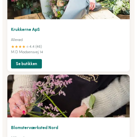
Krukkerne ApS
Allerød
★
★
★
★
★
4.4 (46)
M D Madsensvej 14
Se butikken
Blomsterværksted Nord