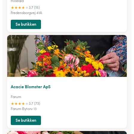
Hillerød
★
★
★
★
★
3.7 (15)
Fredensborgvej 41A
Se butikken
Acacie Blomster ApS
Farum
★
★
★
★
★
3.7 (73)
Farum Bytorv 13
Se butikken