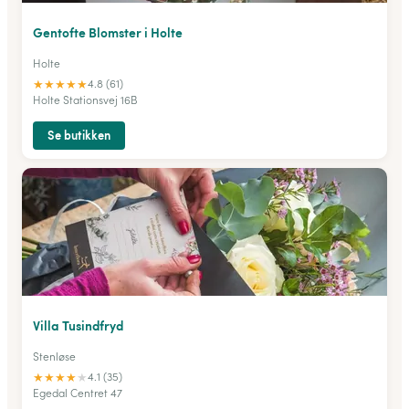
Gentofte Blomster i Holte
Holte
★
★
★
★
★
4.8 (61)
Holte Stationsvej 16B
Se butikken
Villa Tusindfryd
Stenløse
★
★
★
★
★
4.1 (35)
Egedal Centret 47