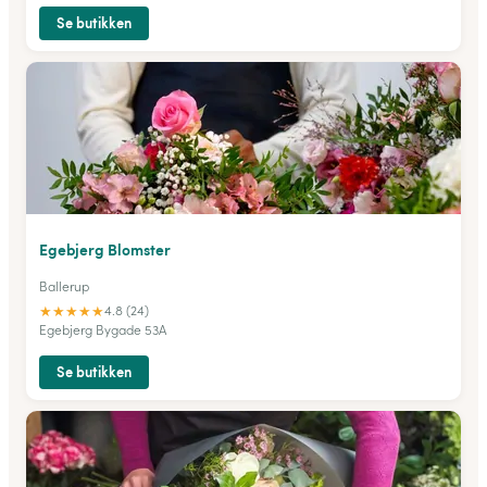
Se butikken
Egebjerg Blomster
Ballerup
★
★
★
★
★
4.8 (24)
Egebjerg Bygade 53A
Se butikken