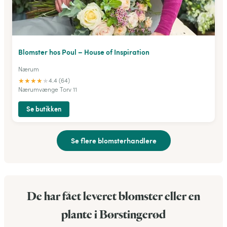
Blomster hos Poul – House of Inspiration
Nærum
★
★
★
★
★
4.4 (64)
Nærumvænge Torv 11
Se butikken
Se flere blomsterhandlere
De har fået leveret blomster eller en
plante i Børstingerød