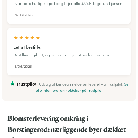
i var bare hurtige , god dag til jer alle .M.V.H.Tage lund jensen
18/03/2026
★
★
★
★
★
Let at bestille.
Bestillinge gik let, og der var meget at vælge imellem.
11/06/2026
Trustpilot
Udvalg af kundeanmeldelser leveret via Trustpilot.
Se
alle Interflora-anmeldelser på Trustpilot
Blomsterlevering omkring i
Børstingerød: nærliggende byer dækket