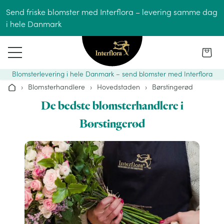
Gå til indhold
Send friske blomster med Interflora – levering samme dag
i hele Danmark
Blomsterlevering i hele Danmark – send blomster med Interflora
›
Blomsterhandlere
›
Hovedstaden
›
Børstingerød
Hjem
De bedste blomsterhandlere i
Børstingerød