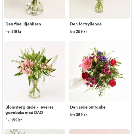
Den fine liljehilsen
Den fortryllende
219 kr
259 kr
fra
fra
Blomsterglæde - leveres i
Den søde omtanke
gaveboks med DAO
359 kr
fra
159 kr
fra