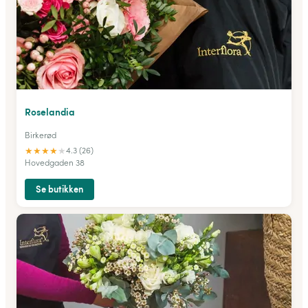
Roselandia
Birkerød
★
★
★
★
★
4.3 (26)
Hovedgaden 38
Se butikken