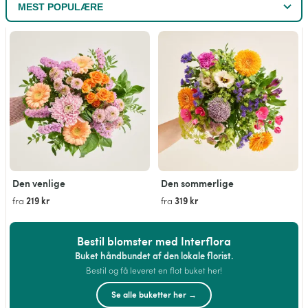
Den venlige
Den sommerlige
219 kr
319 kr
fra
fra
Bestil blomster med Interflora
Buket håndbundet af den lokale florist.
Bestil og få leveret en flot buket her!
Se alle buketter her →