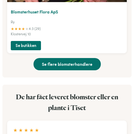
Blomsterhuset Flora ApS
Ry
★
★
★
★
★
4.3 (29)
Klostervej 10
Se butikken
Se flere blomsterhandlere
De har fået leveret blomster eller en
plante i Tiset
★
★
★
★
★