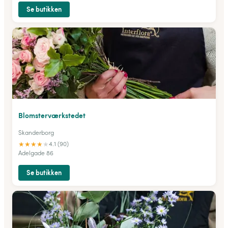
Se butikken
Blomsterværkstedet
Skanderborg
★
★
★
★
★
4.1 (90)
Adelgade 86
Se butikken