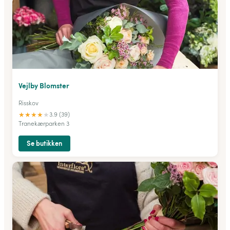
Vejlby Blomster
Risskov
★
★
★
★
★
3.9 (39)
Tranekærparken 3
Se butikken