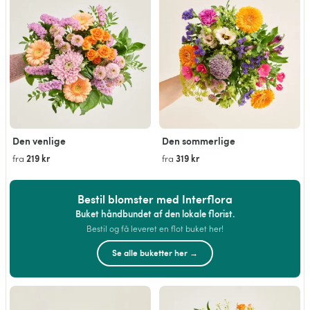
Den venlige
Den sommerlige
219 kr
319 kr
fra
fra
Bestil blomster med Interflora
Buket håndbundet af den lokale florist.
Bestil og få leveret en flot buket her!
Se alle buketter her →