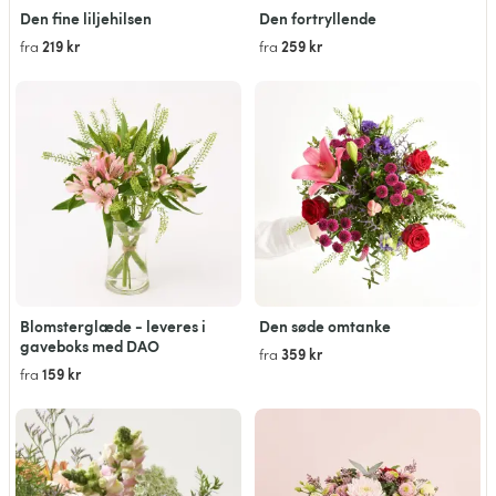
Den fine liljehilsen
Den fortryllende
219 kr
259 kr
fra
fra
Blomsterglæde - leveres i
Den søde omtanke
gaveboks med DAO
359 kr
fra
159 kr
fra