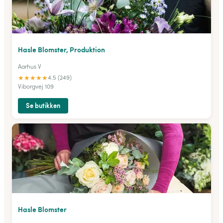
Hasle Blomster, Produktion
Aarhus V
★
★
★
★
★
4.5 (249)
Viborgvej 109
Se butikken
Hasle Blomster