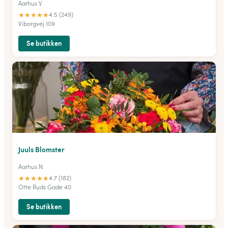
Aarhus V
★
★
★
★
★
4.5 (249)
Viborgvej 109
Se butikken
Juuls Blomster
Aarhus N
★
★
★
★
★
4.7 (182)
Otte Ruds Gade 40
Se butikken