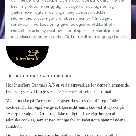
du tilmelder dig, modtager du en rabatkode på 10% til din første
bestilling. Rabatten er gyldig i 15 dage fra modtagelsen og
gælder ikke fragtomkostninger, begravelsesprodukter,
internationale leveringer eller abonnementer. Når du giver
samtykke til markedsføring, giver du også samtykke til, at vi
indsætter pixels i nyhedsbrevet for at spore din interaktion med
den udsendte kommunikation. Du har ret til at få adgang til dine
personoplysninger, rette dem, anmode om sletning, begrænse
behandlingen og gøre brug af din ret til dataportabilitet. Du kan
til enhver tid afmelde dig.
Læs mere
Om Interflora
Sig det med blomster
Kundeservice