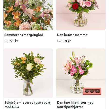
Sommerens morgenglød
Den betænksomme
229 kr
369 kr
fra
fra
Solstråle - leveres i gaveboks
Den fine liljehilsen med
med DAO
marcipanhjerter