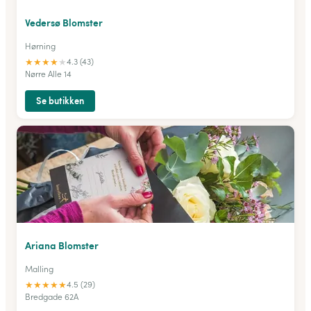
Vedersø Blomster
Hørning
★
★
★
★
★
4.3 (43)
Nørre Alle 14
Se butikken
Ariana Blomster
Malling
★
★
★
★
★
4.5 (29)
Bredgade 62A