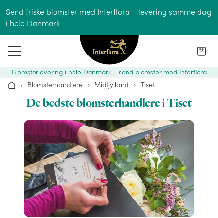
Gå til indhold
Send friske blomster med Interflora – levering samme dag
i hele Danmark
Blomsterlevering i hele Danmark – send blomster med Interflora
›
Blomsterhandlere
›
Midtjylland
›
Tiset
Hjem
De bedste blomsterhandlere i Tiset