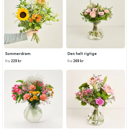
Sommerdrøm
Den helt rigtige
229 kr
269 kr
fra
fra