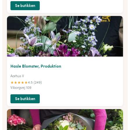
Se butikken
Hasle Blomster, Produktion
Aarhus V
★
★
★
★
★
4.5 (249)
Viborgvej 109
Se butikken