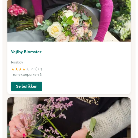
Vejlby Blomster
Risskov
★
★
★
★
★
3.9 (39)
Tranekærparken 3
Se butikken