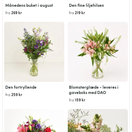
Månedens buket i august
Den fine liljehilsen
269 kr
219 kr
fra
fra
Den fortryllende
Blomsterglæde - leveres i
gaveboks med DAO
259 kr
fra
159 kr
fra