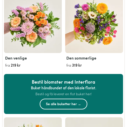
Den venlige
Den sommerlige
219 kr
319 kr
fra
fra
Bestil blomster med Interflora
Buket håndbundet af den lokale florist.
Bestil og få leveret en flot buket her!
Se alle buketter her →