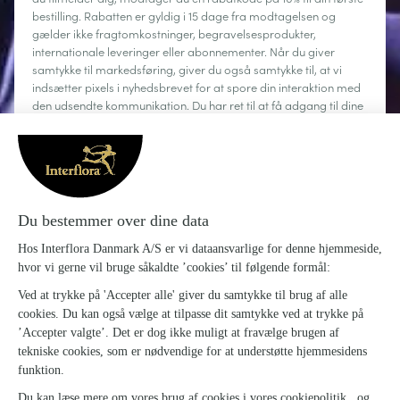
bestilling. Rabatten er gyldig i 15 dage fra modtagelsen og
gælder ikke fragtomkostninger, begravelsesprodukter,
internationale leveringer eller abonnementer. Når du giver
samtykke til markedsføring, giver du også samtykke til, at vi
indsætter pixels i nyhedsbrevet for at spore din interaktion med
den udsendte kommunikation. Du har ret til at få adgang til dine
personoplysninger, rette dem, anmode om sletning, begrænse
behandlingen og gøre brug af din ret til dataportabilitet. Du kan
til enhver tid afmelde dig.
Læs mere
Om Interflora
Sig det med blomster
Kundeservice