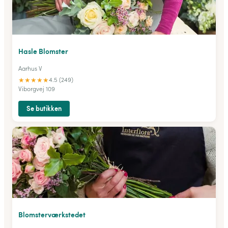
Hasle Blomster
Aarhus V
★
★
★
★
★
4.5 (249)
Viborgvej 109
Se butikken
Blomsterværkstedet