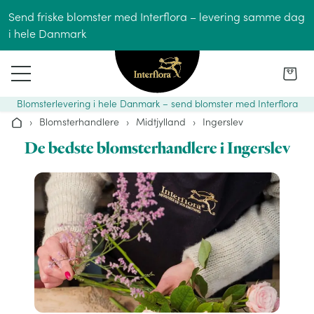
Gå til indhold
Send friske blomster med Interflora – levering samme dag
i hele Danmark
Blomsterlevering i hele Danmark – send blomster med Interflora
›
Blomsterhandlere
›
Midtjylland
›
Ingerslev
Hjem
De bedste blomsterhandlere i Ingerslev