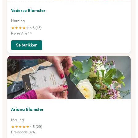
Vedersø Blomster
Hørning
★
★
★
★
★
4.3 (43)
Nørre Alle 14
Se butikken
Ariana Blomster
Malling
★
★
★
★
★
4.5 (29)
Bredgade 62A