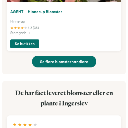
AGENT – Hinnerup Blomster
Hinnerup
★
★
★
★
★
4.2 (36)
Storegade 11
Se butikken
Se flere blomsterhandlere
De har fået leveret blomster eller en
plante i Ingerslev
★
★
★
★
★