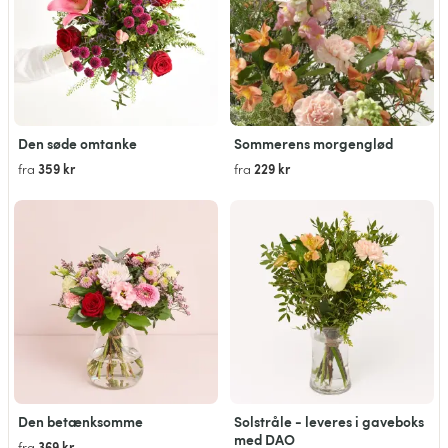
Den søde omtanke
Sommerens morgenglød
359 kr
229 kr
fra
fra
Den betænksomme
Solstråle - leveres i gaveboks
med DAO
369 kr
fra