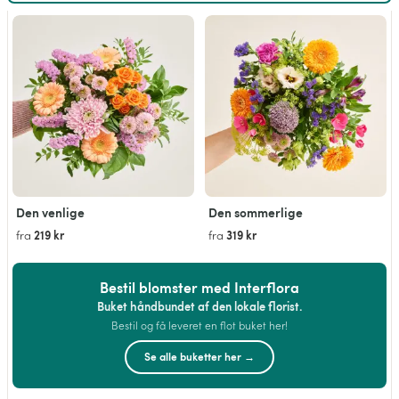
Den venlige
Den sommerlige
219 kr
319 kr
fra
fra
Bestil blomster med Interflora
Buket håndbundet af den lokale florist.
Bestil og få leveret en flot buket her!
Se alle buketter her →