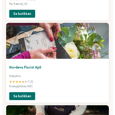
Ny Kærvej 25
Se butikken
Nordens Florist ApS
Aabybro
★
★
★
★
★
4.7 (3)
Knøsgårdvej 99C
Se butikken