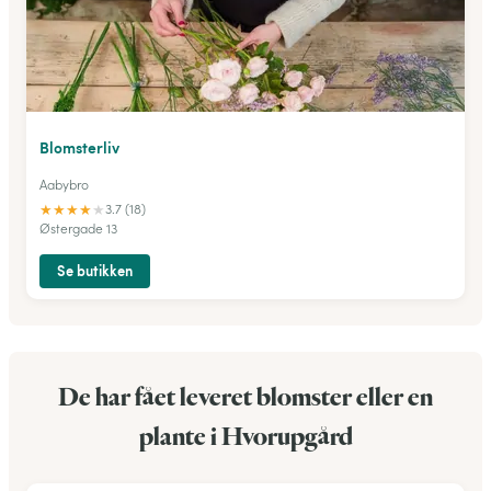
Blomsterliv
Aabybro
★
★
★
★
★
3.7 (18)
Østergade 13
Se butikken
De har fået leveret blomster eller en
plante i Hvorupgård