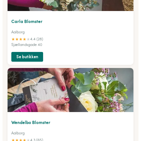
Carla Blomster
Aalborg
★
★
★
★
★
4.4 (28)
Sjællandsgade 40
Se butikken
Wendelbo Blomster
Aalborg
★
★
★
★
★
4.3 (65)