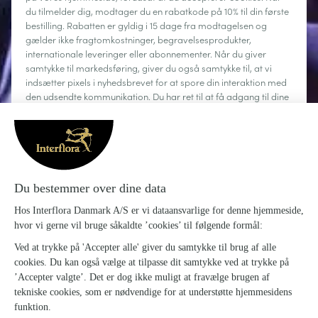
du tilmelder dig, modtager du en rabatkode på 10% til din første
bestilling. Rabatten er gyldig i 15 dage fra modtagelsen og
gælder ikke fragtomkostninger, begravelsesprodukter,
internationale leveringer eller abonnementer. Når du giver
samtykke til markedsføring, giver du også samtykke til, at vi
indsætter pixels i nyhedsbrevet for at spore din interaktion med
den udsendte kommunikation. Du har ret til at få adgang til dine
personoplysninger, rette dem, anmode om sletning, begrænse
behandlingen og gøre brug af din ret til dataportabilitet. Du kan
til enhver tid afmelde dig.
Læs mere
Om Interflora
Sig det med blomster