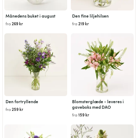
Månedens buket i august
Den fine liljehilsen
269 kr
219 kr
fra
fra
Den fortryllende
Blomsterglæde - leveres i
gaveboks med DAO
259 kr
fra
159 kr
fra