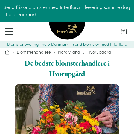
Gå til indhold
Send friske blomster med Interflora – levering samme dag
i hele Danmark
Blomsterlevering i hele Danmark – send blomster med Interflora
›
Blomsterhandlere
›
Nordjylland
›
Hvorupgård
Hjem
De bedste blomsterhandlere i
Hvorupgård