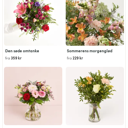
Den søde omtanke
Sommerens morgenglød
359 kr
229 kr
fra
fra