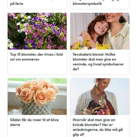
på ferie
blomstersymbolik
Top 10 blomster, der trives i fuld
Venskabets blomst: Hvilke
sol om sommeren
blomster skal man give en
veninde, og hvad symboliserer
de?
Sådan får du roser til at blive
Hvornår skal man give en
større
kvinde blomster? Her er
anledningerne, du ikke må gå
glip af!