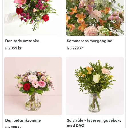
Den søde omtanke
Sommerens morgenglød
359 kr
229 kr
fra
fra
Den betænksomme
Solstråle - leveres i gaveboks
med DAO
369 kr
fra