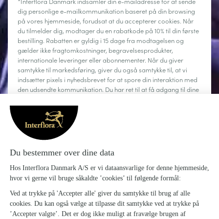
*Interflora Danmark indsamler din e-mailadresse for at sende
dig personlige e-mailkommunikation baseret på din browsing
på vores hjemmeside, forudsat at du accepterer cookies. Når
du tilmelder dig, modtager du en rabatkode på 10% til din første
bestilling. Rabatten er gyldig i 15 dage fra modtagelsen og
gælder ikke fragtomkostninger, begravelsesprodukter,
internationale leveringer eller abonnementer. Når du giver
samtykke til markedsføring, giver du også samtykke til, at vi
indsætter pixels i nyhedsbrevet for at spore din interaktion med
den udsendte kommunikation. Du har ret til at få adgang til dine
personoplysninger, rette dem, anmode om sletning, begrænse
behandlingen og gøre brug af din ret til dataportabilitet. Du kan
til enhver tid afmelde dig.
Læs mere
Om Interflora
Sig det med blomster