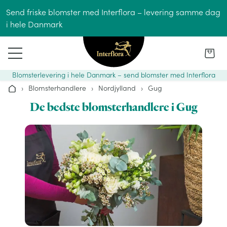
Gå til indhold
Send friske blomster med Interflora – levering samme dag
i hele Danmark
Blomsterlevering i hele Danmark – send blomster med Interflora
›
Blomsterhandlere
›
Nordjylland
›
Gug
Hjem
De bedste blomsterhandlere i Gug