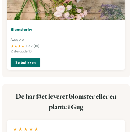
Blomsterliv
Aabybro
★
★
★
★
★
3.7 (18)
Østergade 13
Se butikken
De har fået leveret blomster eller en
plante i Gug
★
★
★
★
★