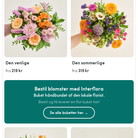
Den venlige
Den sommerlige
219 kr
319 kr
fra
fra
Bestil blomster med Interflora
Buket håndbundet af den lokale florist.
Bestil og få leveret en flot buket her!
Se alle buketter her →