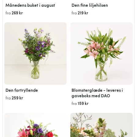
Månedens buket i august
Den fine liljehilsen
269 kr
219 kr
fra
fra
Den fortryllende
Blomsterglæde - leveres i
gaveboks med DAO
259 kr
fra
159 kr
fra