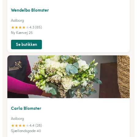
Wendelbo Blomster
Aalborg
★
★
★
★
★
4.3 (65)
Ny Kærvej 25
Se butikken
Carla Blomster
Aalborg
★
★
★
★
★
4.4 (28)
Sjællandsgade 40