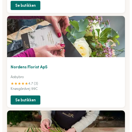
Se butikken
Nordens Florist ApS
Aabybro
★
★
★
★
★
4.7 (3)
Knøsgårdvej 99C
Se butikken