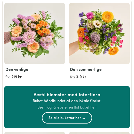
Den venlige
Den sommerlige
219 kr
319 kr
fra
fra
Bestil blomster med Interflora
Buket håndbundet af den lokale florist.
Bestil og få leveret en flot buket her!
Se alle buketter her →