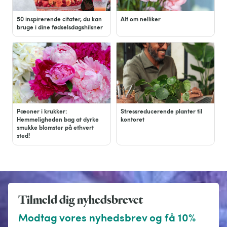
50 inspirerende citater, du kan
Alt om nelliker
bruge i dine fødselsdagshilsner
Pæoner i krukker:
Stressreducerende planter til
Hemmeligheden bag at dyrke
kontoret
smukke blomster på ethvert
sted!
Tilmeld dig nyhedsbrevet
Modtag vores nyhedsbrev og få 10%