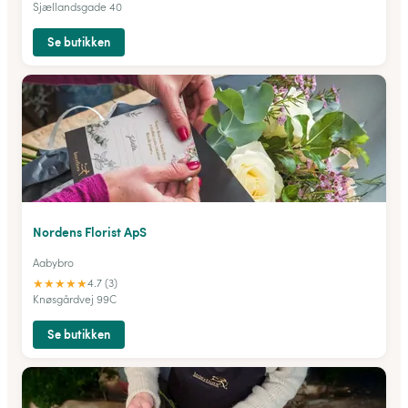
Sjællandsgade 40
Se butikken
Nordens Florist ApS
Aabybro
★
★
★
★
★
4.7 (3)
Knøsgårdvej 99C
Se butikken