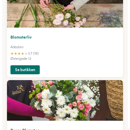
Blomsterliv
Aabybro
★
★
★
★
★
3.7 (18)
Østergade 13
Se butikken