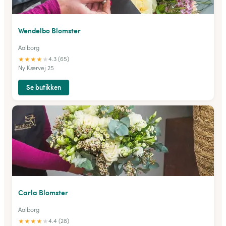
Wendelbo Blomster
Aalborg
★
★
★
★
★
4.3 (65)
Ny Kærvej 25
Se butikken
Carla Blomster
Aalborg
★
★
★
★
★
4.4 (28)