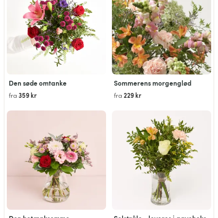
Den søde omtanke
Sommerens morgenglød
359 kr
229 kr
fra
fra