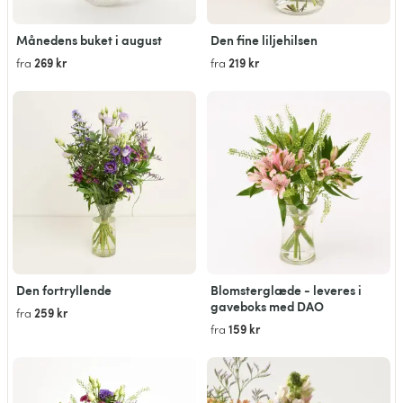
Månedens buket i august
Den fine liljehilsen
269 kr
219 kr
fra
fra
Den fortryllende
Blomsterglæde - leveres i
gaveboks med DAO
259 kr
fra
159 kr
fra