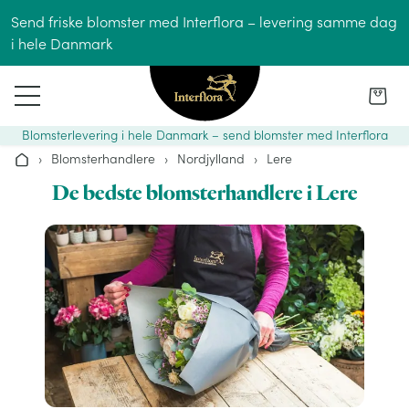
Gå til indhold
Send friske blomster med Interflora – levering samme dag
i hele Danmark
Blomsterlevering i hele Danmark – send blomster med Interflora
›
Blomsterhandlere
›
Nordjylland
›
Lere
Hjem
De bedste blomsterhandlere i Lere