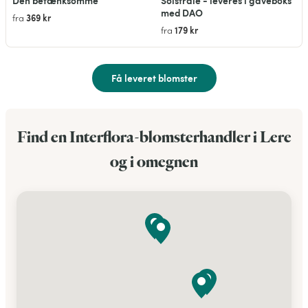
Den betænksomme
Solstråle - leveres i gaveboks
med DAO
369 kr
fra
179 kr
fra
Få leveret blomster
Find en Interflora-blomsterhandler i Lere
og i omegnen