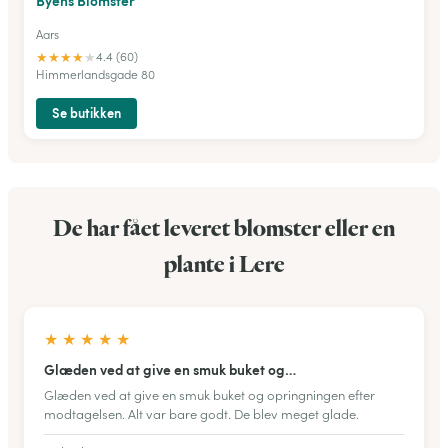
Byens Blomster
Aars
★
★
★
★
★
4.4 (60)
Himmerlandsgade 80
Se butikken
De har fået leveret blomster eller en
plante i Lere
★
★
★
★
★
Glæden ved at give en smuk buket og…
Glæden ved at give en smuk buket og opringningen efter
modtagelsen. Alt var bare godt. De blev meget glade.