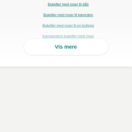
Buketter med roser til dåb
Buketter med roser til kæresten
Buketter med roser til en kollega
Kæmpestore buketter med roser
Vis mere
Prisvenlige buketter med roser
Buketter med hortensia