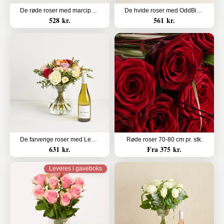
De røde roser med marcipanhjerter
De hvide roser med OddBird Spumante, alkoholfri
528 kr.
561 kr.
De farverige roser med Les Amourettes, Sauvignon Blanc
Røde roser 70-80 cm pr. stk.
631 kr.
Fra 375 kr.
Leveres i gaveboks