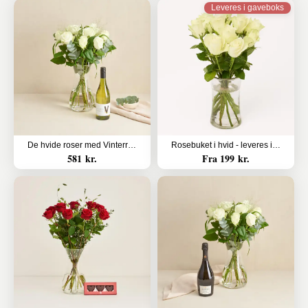
Leveres i gaveboks
De hvide roser med Vinterra, Sauvignon Blanc, Waipara Valley
Rosebuket i hvid - leveres i gaveboks med DAO
581 kr.
Fra 199 kr.