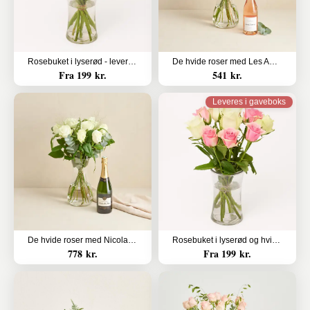
Rosebuket i lyserød - leveres i gaveboks med DAO
De hvide roser med Les Amourettes, Rosé Pays d`Oc
Fra 199 kr.
541 kr.
Leveres i gaveboks
De hvide roser med Nicolas Feuillatte, Sélection Brut, Champagne
Rosebuket i lyserød og hvid - leveres i gaveboks med DAO
778 kr.
Fra 199 kr.