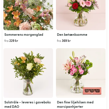
Sommerens morgenglød
Den betænksomme
229 kr
369 kr
fra
fra
Solstråle - leveres i gaveboks
Den fine liljehilsen med
med DAO
marcipanhjerter