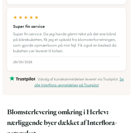
★
★
★
★
★
Super fin service
Super fin service. Da jeg havde glemt tekst på det ene bånd
på bårebuketten, fik jeg et opkald fra blomsterforretningen,
som gjorde opmærksom på min fejl. Fik også en besked da
buketten var leveret til kirken.
28/05/2026
Trustpilot
Udvalg af kundeanmeldelser leveret via Trustpilot.
Se
alle Interflora-anmeldelser på Trustpilot
Blomsterlevering omkring i Herlev:
nærliggende byer dækket af Interflora-