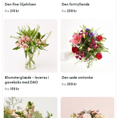
Den fine liljehilsen
Den fortryllende
219 kr
259 kr
fra
fra
Blomsterglæde - leveres i
Den søde omtanke
gaveboks med DAO
359 kr
fra
159 kr
fra