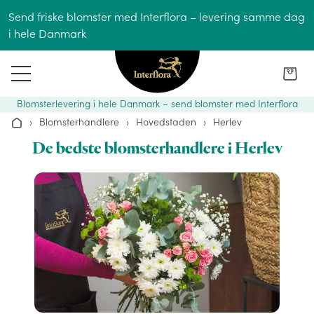
Gå til indhold
Send friske blomster med Interflora – levering samme dag
i hele Danmark
Blomsterlevering i hele Danmark – send blomster med Interflora
›
Blomsterhandlere
›
Hovedstaden
›
Herlev
Hjem
De bedste blomsterhandlere i Herlev