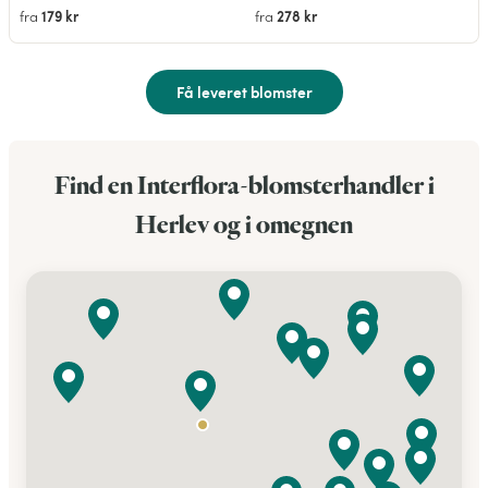
179 kr
278 kr
fra
fra
Få leveret blomster
Find en Interflora-blomsterhandler i
Herlev og i omegnen