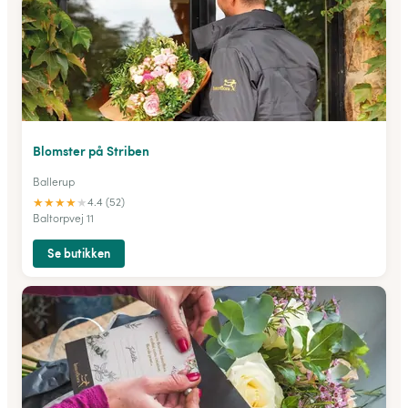
Blomster på Striben
Ballerup
★
★
★
★
★
4.4 (52)
Baltorpvej 11
Se butikken