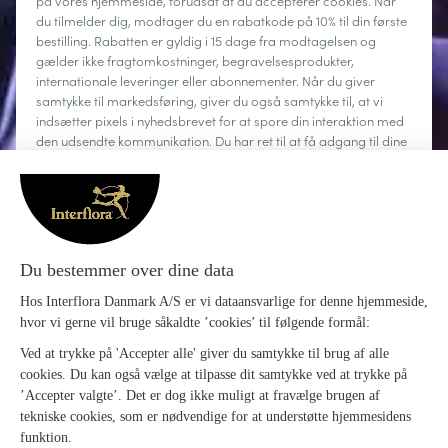
på vores hjemmeside, forudsat at du accepterer cookies. Når
du tilmelder dig, modtager du en rabatkode på 10% til din første
bestilling. Rabatten er gyldig i 15 dage fra modtagelsen og
gælder ikke fragtomkostninger, begravelsesprodukter,
internationale leveringer eller abonnementer. Når du giver
samtykke til markedsføring, giver du også samtykke til, at vi
indsætter pixels i nyhedsbrevet for at spore din interaktion med
den udsendte kommunikation. Du har ret til at få adgang til dine
personoplysninger, rette dem, anmode om sletning, begrænse
behandlingen og gøre brug af din ret til dataportabilitet. Du kan
til enhver tid afmelde dig.
Læs mere
Om Interflora
Sig det med blomster