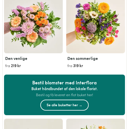
Den venlige
Den sommerlige
219 kr
319 kr
fra
fra
Bestil blomster med Interflora
Buket håndbundet af den lokale florist.
Bestil og få leveret en flot buket her!
Se alle buketter her →