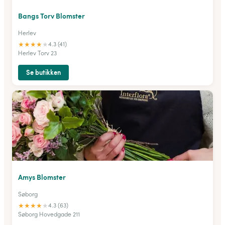
Bangs Torv Blomster
Herlev
★
★
★
★
★
4.3 (41)
Herlev Torv 23
Se butikken
Amys Blomster
Søborg
★
★
★
★
★
4.3 (63)
Søborg Hovedgade 211