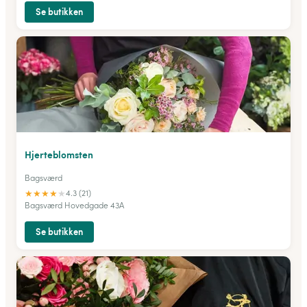
Se butikken
Hjerteblomsten
Bagsværd
★
★
★
★
★
4.3 (21)
Bagsværd Hovedgade 43A
Se butikken