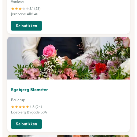
Vanløse
★
★
★
★
★
3.1 (23)
Jernbane Allé 46
Se butikken
Egebjerg Blomster
Ballerup
★
★
★
★
★
4.8 (24)
Egebjerg Bygade 53A
Se butikken