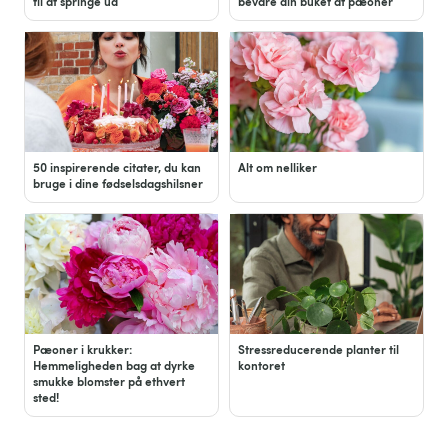
til at springe ud
bevare din buket af pæoner
50 inspirerende citater, du kan
Alt om nelliker
bruge i dine fødselsdagshilsner
Pæoner i krukker:
Stressreducerende planter til
Hemmeligheden bag at dyrke
kontoret
smukke blomster på ethvert
sted!