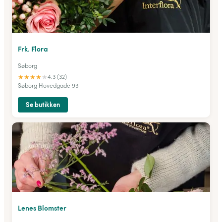
Frk. Flora
Søborg
★
★
★
★
★
4.3 (32)
Søborg Hovedgade 93
Se butikken
Lenes Blomster