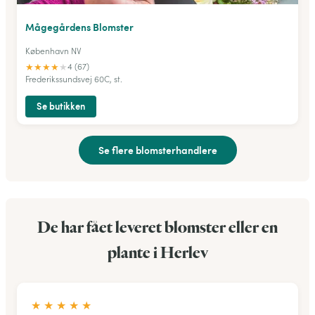
Mågegårdens Blomster
København NV
★
★
★
★
★
4 (67)
Frederikssundsvej 60C, st.
Se butikken
Se flere blomsterhandlere
De har fået leveret blomster eller en
plante i Herlev
★
★
★
★
★