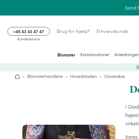
Gå til indhold
Send 
+45 43 43 47 47
Brug for hjælp?
Erhvervskunde
Kundeservice
Blomster
Kombinationer
Anledninger
B
›
Blomsterhandlere
›
Hovedstaden
›
Gladsakse
Hjem
De
I Gla
højes
virkel
Vores