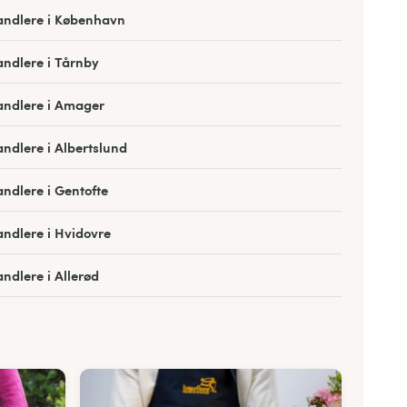
andlere i København
ndlere i Tårnby
andlere i Amager
ndlere i Albertslund
ndlere i Gentofte
ndlere i Hvidovre
ndlere i Allerød
andlere i Bagsværd
ndlere i Hareskovby