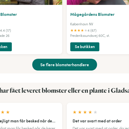
 Blomster
Mågegårdens Blomster
København NV
★
★
★
★
★
4.4 (17)
4 (67)
ade 26
Frederikssundsvej 60C, st.
kken
Se butikken
Se flere blomsterhandlere
har fået leveret blomster eller en plante i Glads
★
★
★
★
★
★
★
dejligt man får besked når de…
Det var svart med at order
ejligt man får besked når de kører
Det var svart med at order, da jeg