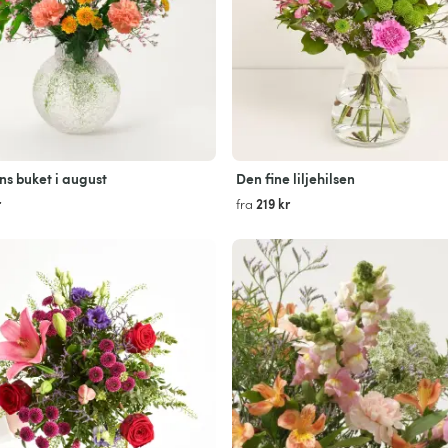
s buket i august
Den fine liljehilsen
r
219 kr
fra