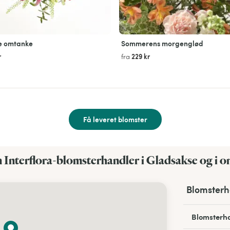
e omtanke
Sommerens morgenglød
r
229 kr
fra
Få leveret blomster
n Interflora-blomsterhandler i Gladsakse og i 
Blomsterh
Blomsterha