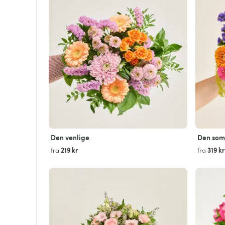
Den venlige
Den som
219 kr
319 kr
fra
fra