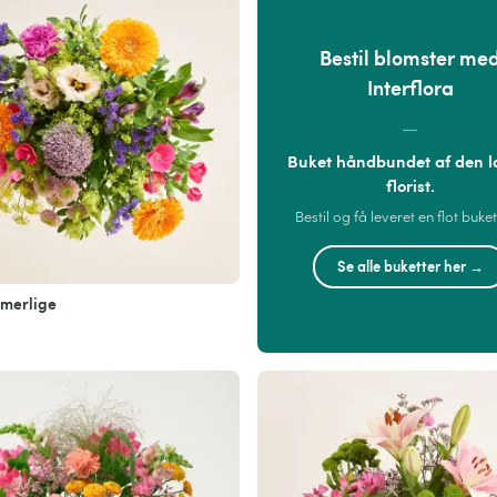
Bestil blomster me
Interflora
—
Buket håndbundet af den l
florist.
Bestil og få leveret en flot buket
Se alle buketter her →
merlige