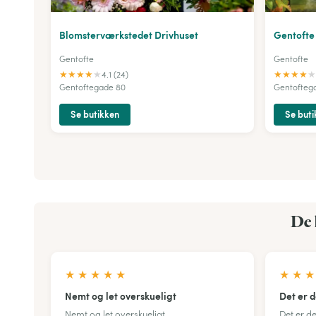
Blomsterværkstedet Drivhuset
Gentofte
Gentofte
Gentofte
★
★
★
★
★
★
★
★
★
★
4.1 (24)
Gentoftegade 80
Gentofteg
Se butikken
Se buti
De 
★
★
★
★
★
★
★
★
Nemt og let overskueligt
Det er 
Nemt og let overskueligt
Det er d