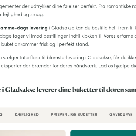
ementer der udtrykker dine følelser perfekt. Fra romantiske ros
r lejlighed og smag.
samme-dags levering
i Gladsakse kan du bestille helt frem t
dage tager vi imod bestillinger indtil klokken 11. Vores erfarn
 buket ankommer frisk og i perfekt stand.
 vælger Interflora til blomsterlevering i Gladsakse, får du ik
e eksperter der brænder for deres håndværk. Lad os hjælpe di
i Gladsakse leverer dine buketter til døren s
G
KÆRLIGHED
PRISVENLIGE BUKETTER
GAVEKURVE