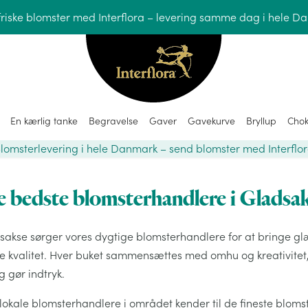
friske blomster med Interflora – levering samme dag i hele D
En kærlig tanke
Begravelse
Gaver
Gavekurve
Bryllup
Chok
lomsterlevering i hele Danmark – send blomster med Interflo
 bedste blomsterhandlere i Gladsa
dsakse sørger vores dygtige blomsterhandlere for at bringe gl
te kvalitet. Hver buket sammensættes med omhu og kreativitet,
ig gør indtryk.
 lokale blomsterhandlere i området kender til de fineste blo