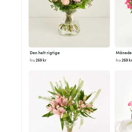
Den helt rigtige
Måneden
269 kr
269 k
fra
fra