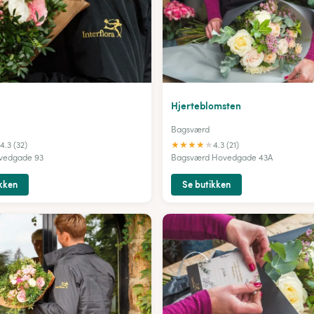
a
Hjerteblomsten
Bagsværd
★
★
★
★
★
4.3 (32)
4.3 (21)
vedgade 93
Bagsværd Hovedgade 43A
kken
Se butikken