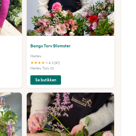
Bangs Torv Blomster
Herlev
★
★
★
★
★
4.3 (41)
Herlev Torv 23
Se butikken