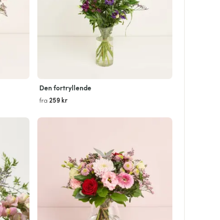
Den fortryllende
259 kr
fra