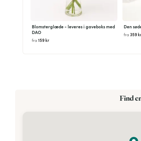
Blomsterglæde - leveres i gaveboks med
Den sød
DAO
359 k
fra
159 kr
fra
Find e