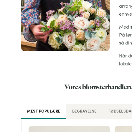
arrang
enhve
Med
På lør
så din
Når du
lokal
Vores blomsterhandlere 
MEST POPULÆRE
BEGRAVELSE
FØDSELSDA