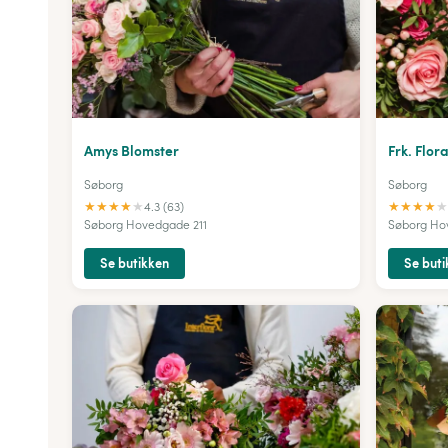
Amys Blomster
Frk. Flor
Søborg
Søborg
★
★
★
★
★
★
★
★
★
★
4.3 (63)
Søborg Hovedgade 211
Søborg Ho
Se butikken
Se buti