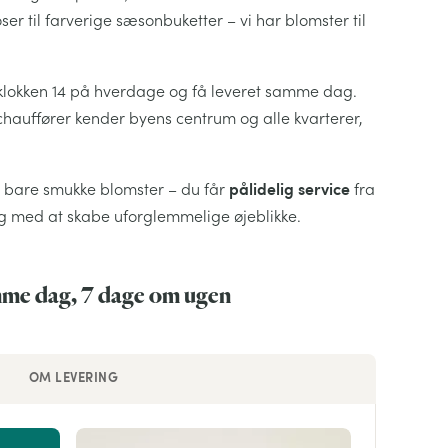
er til farverige sæsonbuketter – vi har blomster til
il klokken 14 på hverdage og få leveret samme dag.
e chauffører kender byens centrum og alle kvarterer,
pålidelig service
ke bare smukke blomster – du får
fra
g med at skabe uforglemmelige øjeblikke.
amme dag, 7 dage om ugen
OM LEVERING