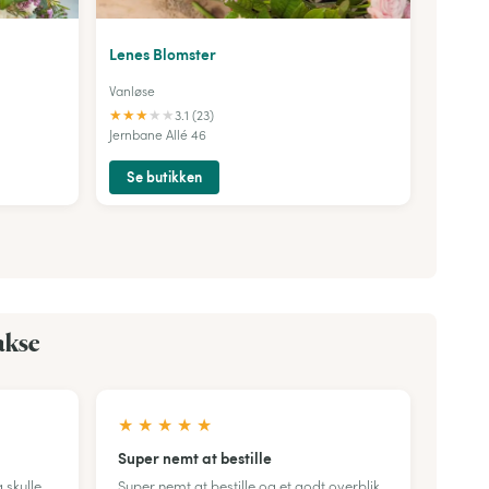
Lenes Blomster
Vanløse
★
★
★
★
★
3.1 (23)
Jernbane Allé 46
Se butikken
akse
★
★
★
★
★
Super nemt at bestille
 skulle
Super nemt at bestille og et godt overblik