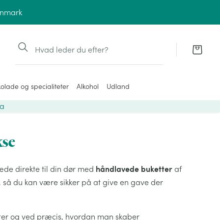
anmark
Søg
olade og specialiteter
Alkohol
Udland
ra
kse
håndlavede buketter
æde direkte til din dør med
af
 så du kan være sikker på at give en gave der
mster og ved præcis, hvordan man skaber