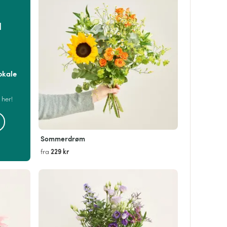
d
okale
 her!
Sommerdrøm
229 kr
fra