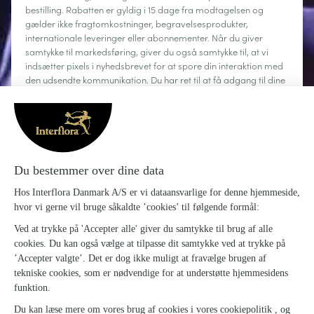
bestilling. Rabatten er gyldig i 15 dage fra modtagelsen og
gælder ikke fragtomkostninger, begravelsesprodukter,
internationale leveringer eller abonnementer. Når du giver
samtykke til markedsføring, giver du også samtykke til, at vi
indsætter pixels i nyhedsbrevet for at spore din interaktion med
den udsendte kommunikation. Du har ret til at få adgang til dine
personoplysninger, rette dem, anmode om sletning, begrænse
behandlingen og gøre brug af din ret til dataportabilitet. Du kan
til enhver tid afmelde dig.
Læs mere
Om Interflora
Sig det med blomster
Kundeservice