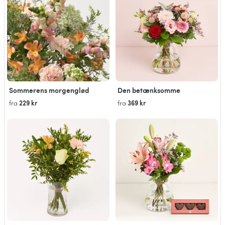
Sommerens morgenglød
Den betænksomme
229 kr
369 kr
fra
fra