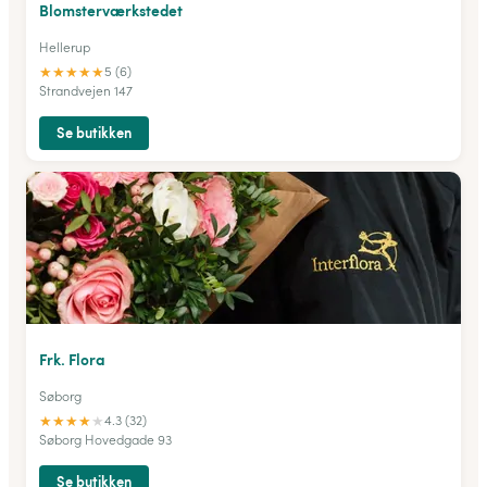
Blomsterværkstedet
Hellerup
★
★
★
★
★
5 (6)
Strandvejen 147
Se butikken
Frk. Flora
Søborg
★
★
★
★
★
4.3 (32)
Søborg Hovedgade 93
Se butikken