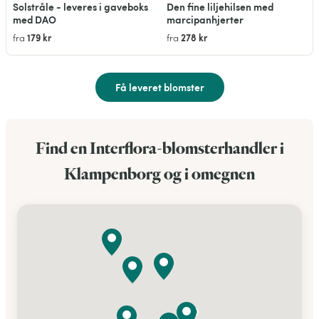
Solstråle - leveres i gaveboks
Den fine liljehilsen med
med DAO
marcipanhjerter
179 kr
278 kr
fra
fra
Få leveret blomster
Find en Interflora-blomsterhandler i
Klampenborg og i omegnen