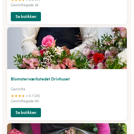
Gentoftegade 26
Se butikken
Blomsterværkstedet Drivhuset
Gentofte
★
★
★
★
★
4.1 (24)
Gentoftegade 80
Se butikken