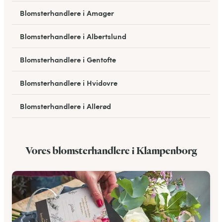
Blomsterhandlere i Amager
Blomsterhandlere i Albertslund
Blomsterhandlere i Gentofte
Blomsterhandlere i Hvidovre
Blomsterhandlere i Allerød
Blomsterhandlere i Bagsværd
Vores blomsterhandlere i Klampenborg
Blomsterhandlere i Hareskovby