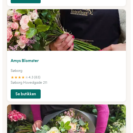
Amys Blomster
Søborg
★
★
★
★
★
4.3 (63)
Søborg Hovedgade 211
Se butikken