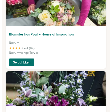
Blomster hos Poul – House of Inspiration
Nærum
★
★
★
★
★
4.4 (64)
Nærumvænge Torv 11
Se butikken