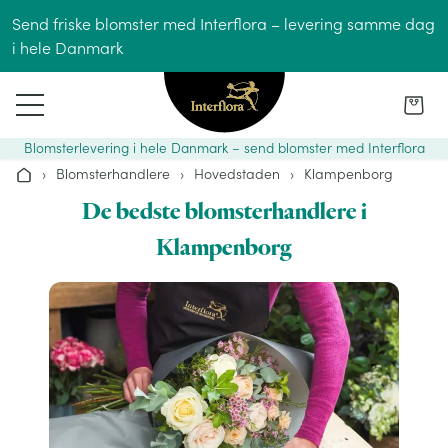
Gå til indhold
Send friske blomster med Interflora – levering samme dag
i hele Danmark
Blomsterlevering i hele Danmark – send blomster med Interflora
›
Blomsterhandlere
›
Hovedstaden
›
Klampenborg
Hjem
De bedste blomsterhandlere i
Klampenborg