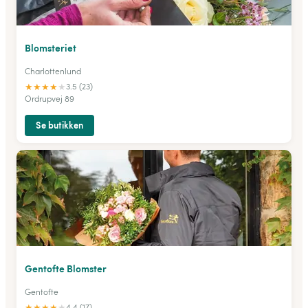
Blomsteriet
Charlottenlund
★
★
★
★
★
3.5 (23)
Ordrupvej 89
Se butikken
Gentofte Blomster
Gentofte
★
★
★
★
★
4.4 (17)