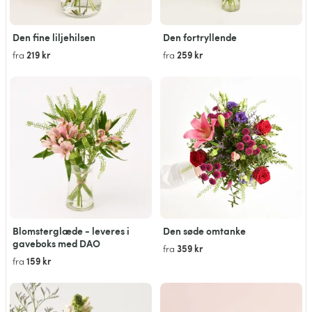
Den fine liljehilsen
Den fortryllende
219 kr
259 kr
fra
fra
Blomsterglæde - leveres i
Den søde omtanke
gaveboks med DAO
359 kr
fra
159 kr
fra