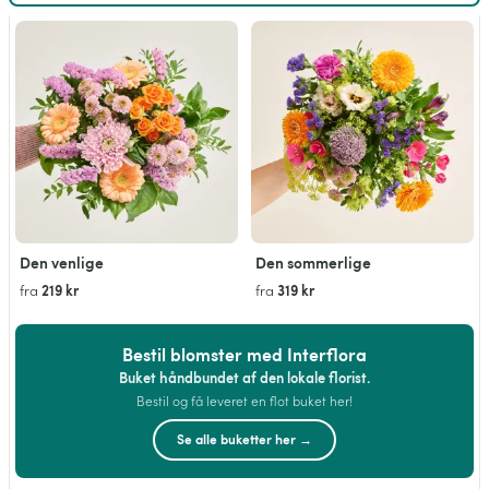
Den venlige
Den sommerlige
219 kr
319 kr
fra
fra
Bestil blomster med Interflora
Buket håndbundet af den lokale florist.
Bestil og få leveret en flot buket her!
Se alle buketter her →