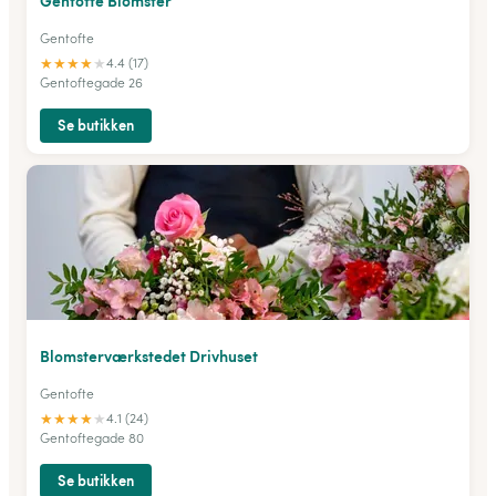
Gentofte Blomster
Gentofte
★
★
★
★
★
4.4 (17)
Gentoftegade 26
Se butikken
Blomsterværkstedet Drivhuset
Gentofte
★
★
★
★
★
4.1 (24)
Gentoftegade 80
Se butikken