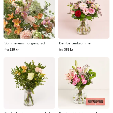
Sommerens morgenglød
Den betænksomme
229 kr
369 kr
fra
fra