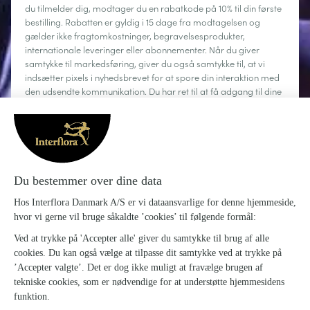
du tilmelder dig, modtager du en rabatkode på 10% til din første
bestilling. Rabatten er gyldig i 15 dage fra modtagelsen og
gælder ikke fragtomkostninger, begravelsesprodukter,
internationale leveringer eller abonnementer. Når du giver
samtykke til markedsføring, giver du også samtykke til, at vi
indsætter pixels i nyhedsbrevet for at spore din interaktion med
den udsendte kommunikation. Du har ret til at få adgang til dine
personoplysninger, rette dem, anmode om sletning, begrænse
behandlingen og gøre brug af din ret til dataportabilitet. Du kan
til enhver tid afmelde dig.
Læs mere
Om Interflora
Sig det med blomster