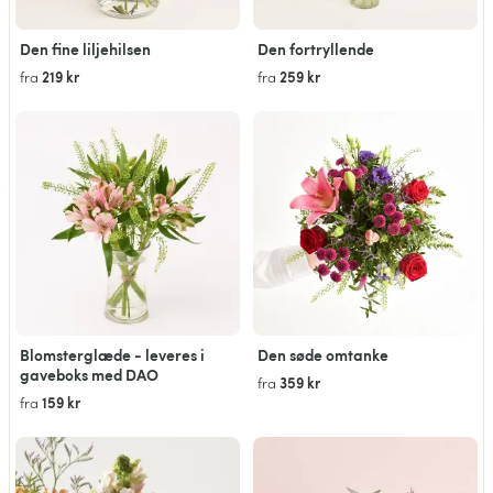
Den fine liljehilsen
Den fortryllende
219 kr
259 kr
fra
fra
Blomsterglæde - leveres i
Den søde omtanke
gaveboks med DAO
359 kr
fra
159 kr
fra