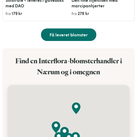
Solstråle - leveres i gaveboks
Den fine liljehilsen med
med DAO
marcipanhjerter
179 kr
278 kr
fra
fra
Få leveret blomster
Find en Interflora-blomsterhandler i
Nærum og i omegnen