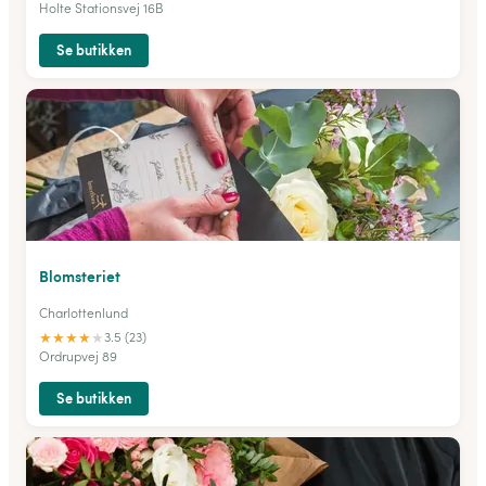
Holte Stationsvej 16B
Se butikken
Blomsteriet
Charlottenlund
★
★
★
★
★
3.5 (23)
Ordrupvej 89
Se butikken