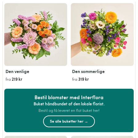
Den venlige
Den sommerlige
219 kr
319 kr
fra
fra
Bestil blomster med Interflora
Buket håndbundet af den lokale florist.
Bestil og få leveret en flot buket her!
Se alle buketter her →