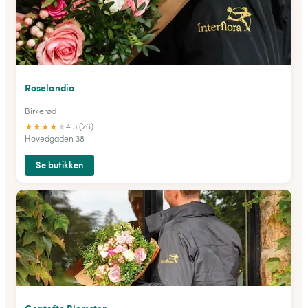
Roselandia
Birkerød
★
★
★
★
★
4.3 (26)
Hovedgaden 38
Se butikken