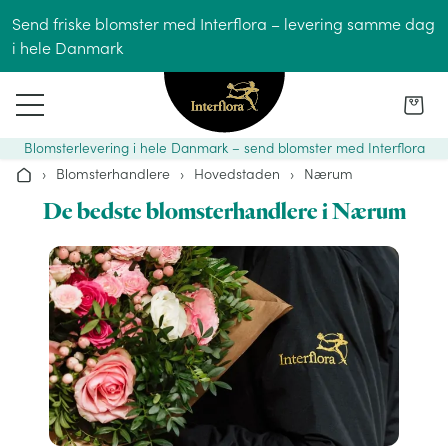
Gå til indhold
Send friske blomster med Interflora – levering samme dag
i hele Danmark
Blomsterlevering i hele Danmark – send blomster med Interflora
›
Blomsterhandlere
›
Hovedstaden
›
Nærum
Hjem
De bedste blomsterhandlere i Nærum