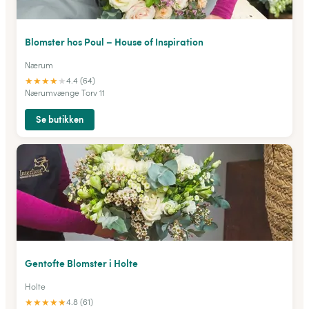
Blomster hos Poul – House of Inspiration
Nærum
★
★
★
★
★
4.4 (64)
Nærumvænge Torv 11
Se butikken
Gentofte Blomster i Holte
Holte
★
★
★
★
★
4.8 (61)