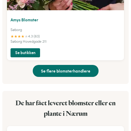
Amys Blomster
Søborg
★
★
★
★
★
4.3 (63)
Søborg Hovedgade 211
Se butikken
Se flere blomsterhandlere
De har fået leveret blomster eller en
plante i Nærum