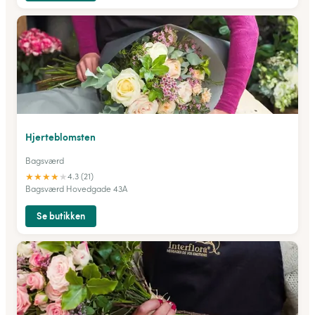
Hjerteblomsten
Bagsværd
★
★
★
★
★
4.3 (21)
Bagsværd Hovedgade 43A
Se butikken