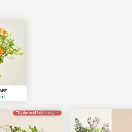
røm
re
Tillykke med fødselsdagen