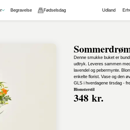
r
Begravelse
Fødselsdag
Udland
Erh
Sommerdrøm 
e
Gavekurve
En kærlig tanke
Chokolade
Denne smukke buket er bundet 
g
Gavekurve med chokolade
God bedring
Chokoladeæske
udtryk. Leveres sammen med 
aver
Gavekurve med vin
Held og lykke
Lakrids
lavendel og pebermynte. Bloms
on
Gavekurve med øl og spiritus
Tak for sidst
Karamel
enkelte florist. Vase og den 
Gavekurve med blomster
Undskyld
Specialiteter
GLS i hverdagene tirsdag - fred
ejdsdag
Gavekurve med specialiteter
Romantik
Blomsterstil
Sammensæt din egen gavekurv
348 kr.
l en ven