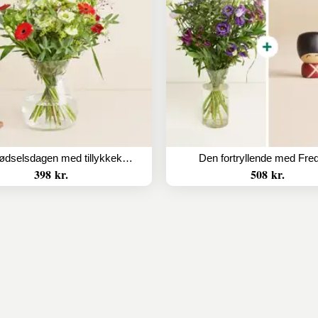
Den til fødselsdagen med tillykkekarameller
Den fortryllende med Fred
398 kr.
508 kr.