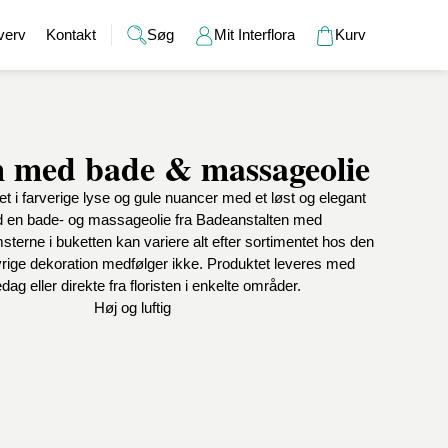
verv
Kontakt
Søg
Mit Interflora
Kurv
med bade & massageolie
Gaver
Alkohol
Bryllup
Gavekort
i farverige lyse og gule nuancer med et løst og elegant
r
Barselsgaver
Champagne og bobler
Brudebuketter
Bamser
en bade- og massageolie fra Badeanstalten med
Gaveideer til ham
Spiritus
Bryllupsgaver
Hudpleje
terne i buketten kan variere alt efter sortimentet hos den
Gaveideer til hende
Vin
Bryllupsdage
Duftlys
øvrige dekoration medfølger ikke. Produktet leveres med
Indflyttergaver
Øl
Vaser
ag eller direkte fra floristen i enkelte områder.
Værtindegaver
Høj og luftig