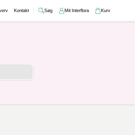
verv
Kontakt
Søg
Mit Interflora
Kurv
Gaver
Alkohol
Bryllup
Gavekort
r
Barselsgaver
Champagne og bobler
Brudebuketter
Bamser
Gaveideer til ham
Spiritus
Bryllupsgaver
Hudpleje
Gaveideer til hende
Vin
Bryllupsdage
Duftlys
Indflyttergaver
Øl
Vaser
Værtindegaver