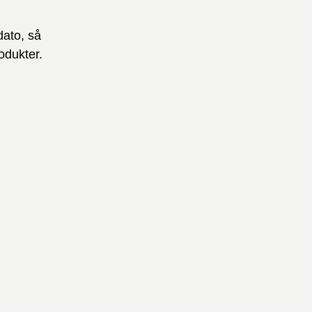
dato, så
odukter.