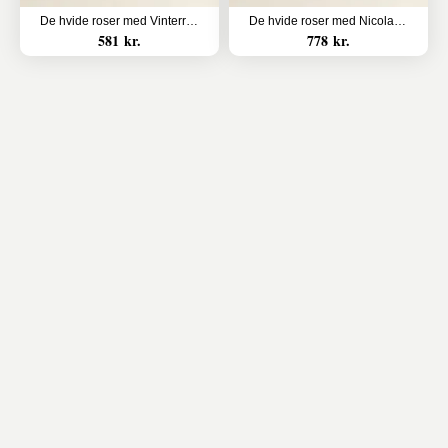
De hvide roser med Vinterra, Sauvignon Blanc, Waipara Valley
De hvide roser med Nicolas Feuillatte, Sélection Brut, Champagne
581 kr.
778 kr.