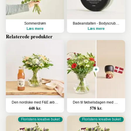
Sommerdrøm
Badeanstalten - Bodyscrub med agurk og mynte, 200ml
Læs mere
Læs mere
Relaterede produkter
Den nordiske med F&E æblemost
Den til fødselsdagen med Frederik
448 kr.
578 kr.
Floristens kreative buket
Floristens kreative buket